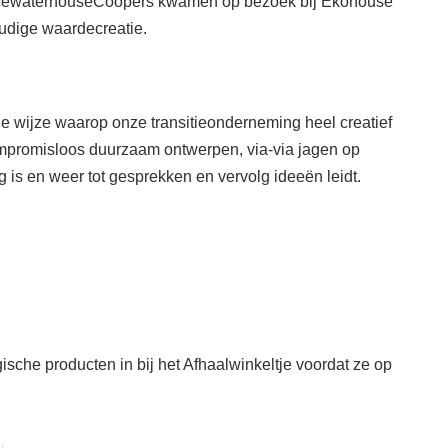
icewaterhouseCoopers kwamen op bezoek bij Ekohouse
udige waardecreatie.
he wijze waarop onze transitieonderneming heel creatief
ompromisloos duurzaam ontwerpen, via-via jagen op
g is en weer tot gesprekken en vervolg ideeën leidt.
sche producten in bij het Afhaalwinkeltje voordat ze op