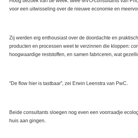
Hoog bezoek van de week: twee MVO-consultants van Pr
voor een uitwisseling over de nieuwe economie en meervo
Zij werden erg enthousiast over de doordachte en praktisc
producten en processen weet te verzinnen die kloppen: c
hoogwaardige reststoffen, en samen fabriceren, wat gezelli
“De flow hier is tastbaar”, zei
Erwin Leenstra
van PwC.
Beide consultants sloegen nog even een voorraadje ecologi
huis aan gingen.