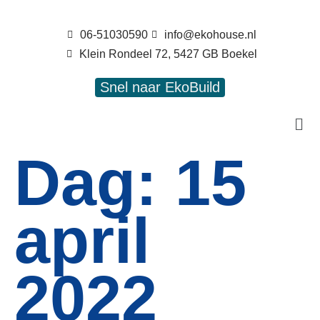
06-51030590
info@ekohouse.nl
Klein Rondeel 72, 5427 GB Boekel
Snel naar EkoBuild
Dag:
15
april
2022