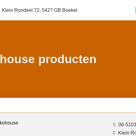
Klein Rondeel 72, 5427 GB Boekel
house producten
Ekohouse
06-510
Klein R